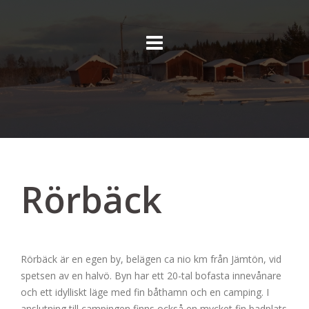
Skip
to
content
Rörbäck
Rörbäck är en egen by, belägen ca nio km från Jämtön, vid
spetsen av en halvö. Byn har ett 20-tal bofasta innevånare
och ett idylliskt läge med fin båthamn och en camping. I
anslutning till campingen finns också en mycket fin badplats