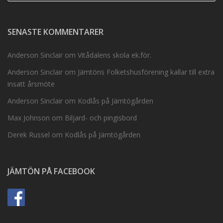
SENASTE KOMMENTARER
Anderson Sinclair
om
Vitådalens skola ek.för.
Anderson Sinclair
om
Jämtöns Folketshusförening kallar till extra
insatt årsmöte
Anderson Sinclair
om
Kodlås på Jämtögården
Max Johnson
om
Biljard- och pingisbord
Derek Russel
om
Kodlås på Jämtögården
JÄMTÖN PÅ FACEBOOK