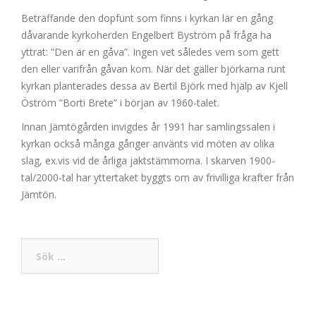
Beträffande den dopfunt som finns i kyrkan lär en gång
dåvarande kyrkoherden Engelbert Byström på fråga ha
yttrat: ”Den är en gåva”. Ingen vet således vem som gett
den eller varifrån gåvan kom. När det gäller björkarna runt
kyrkan planterades dessa av Bertil Björk med hjälp av Kjell
Öström ”Borti Brete” i början av 1960-talet.
Innan Jämtögården invigdes år 1991 har samlingssalen i
kyrkan också många gånger använts vid möten av olika
slag, ex.vis vid de årliga jaktstämmorna. I skarven 1900-
tal/2000-tal har yttertaket byggts om av frivilliga krafter från
Jämtön.
Sök
efter: