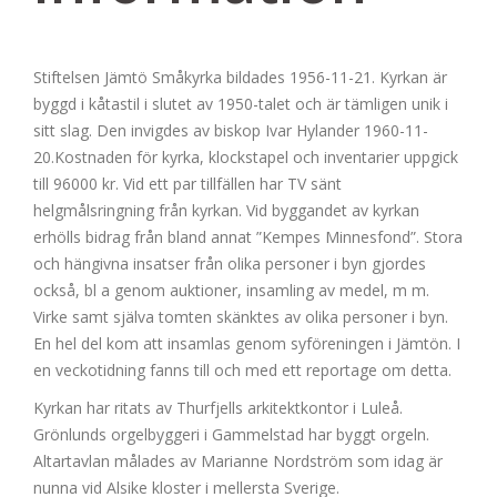
Stiftelsen Jämtö Småkyrka bildades 1956-11-21. Kyrkan är
byggd i kåtastil i slutet av 1950-talet och är tämligen unik i
sitt slag. Den invigdes av biskop Ivar Hylander 1960-11-
20.Kostnaden för kyrka, klockstapel och inventarier uppgick
till 96000 kr. Vid ett par tillfällen har TV sänt
helgmålsringning från kyrkan. Vid byggandet av kyrkan
erhölls bidrag från bland annat ”Kempes Minnesfond”. Stora
och hängivna insatser från olika personer i byn gjordes
också, bl a genom auktioner, insamling av medel, m m.
Virke samt själva tomten skänktes av olika personer i byn.
En hel del kom att insamlas genom syföreningen i Jämtön. I
en veckotidning fanns till och med ett reportage om detta.
Kyrkan har ritats av Thurfjells arkitektkontor i Luleå.
Grönlunds orgelbyggeri i Gammelstad har byggt orgeln.
Altartavlan målades av Marianne Nordström som idag är
nunna vid Alsike kloster i mellersta Sverige.