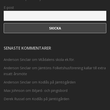
E-post
SENASTE KOMMENTARER
Anderson Sinclair
om
Vitådalens skola ek.för.
Anderson Sinclair
om
Jämtöns Folketshusförening kallar till extra
insatt årsmöte
Anderson Sinclair
om
Kodlås på Jämtögården
Max Johnson
om
Biljard- och pingisbord
Derek Russel
om
Kodlås på Jämtögården