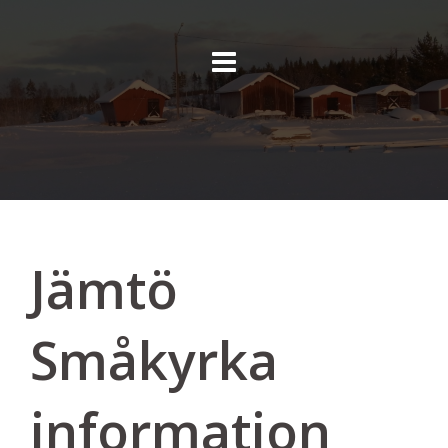
Skip
to
content
Jämtö
Småkyrka
information