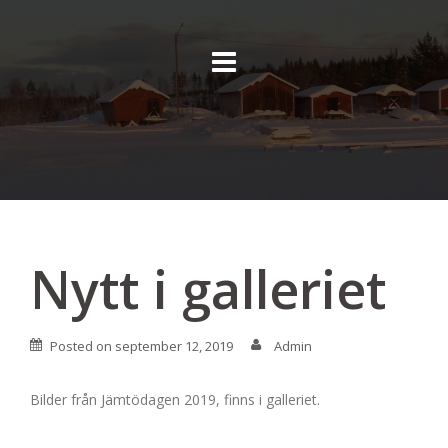
Skip
to
content
Nytt i galleriet
Posted on
september 12, 2019
Admin
Bilder från Jämtödagen 2019, finns i galleriet.