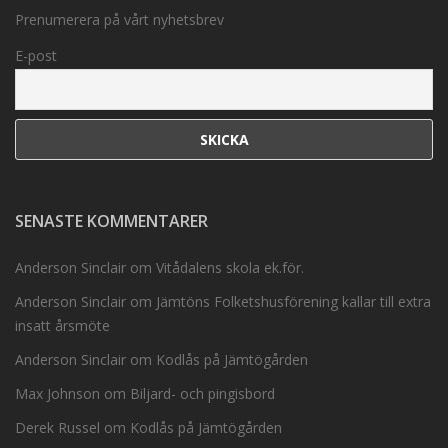
Prenumerera på vårt nyhetsbrev
E-post
SENASTE KOMMENTARER
Anderson Sinclair
om
Vitådalens skola ek.för.
Anderson Sinclair
om
Jämtöns Folketshusförening kallar till extra
insatt årsmöte
Anderson Sinclair
om
Kodlås på Jämtögården
Max Johnson
om
Biljard- och pingisbord
Derek Russel
om
Kodlås på Jämtögården