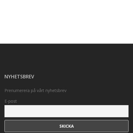
NYHETSBREV
Prenumerera på vårt nyhetsbrev
E-post