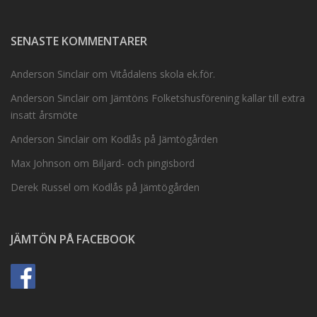
SENASTE KOMMENTARER
Anderson Sinclair
om
Vitådalens skola ek.för.
Anderson Sinclair
om
Jämtöns Folketshusförening kallar till extra
insatt årsmöte
Anderson Sinclair
om
Kodlås på Jämtögården
Max Johnson
om
Biljard- och pingisbord
Derek Russel
om
Kodlås på Jämtögården
JÄMTÖN PÅ FACEBOOK