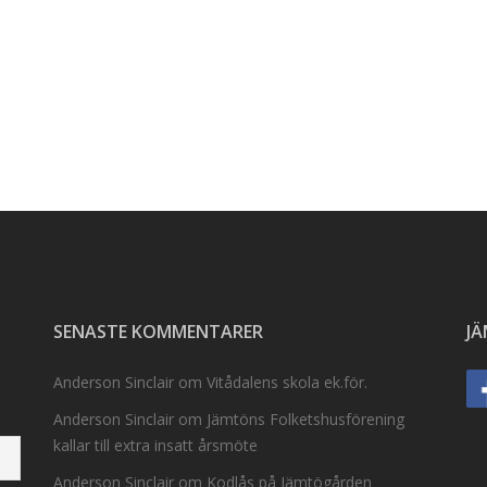
SENASTE KOMMENTARER
J
Anderson Sinclair
om
Vitådalens skola ek.för.
Anderson Sinclair
om
Jämtöns Folketshusförening
kallar till extra insatt årsmöte
Anderson Sinclair
om
Kodlås på Jämtögården