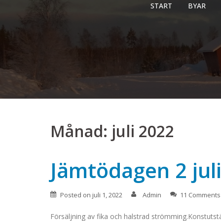
Skip
START
BYAR
to
content
Månad:
juli 2022
Jämtödagen 2 jul
Posted on
juli 1, 2022
Admin
11 Comments
Försäljning av fika och halstrad strömming.Konstutstäl