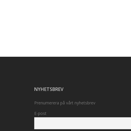
NYHETSBREV
Prenumerera på vårt nyhetsbrev
E-post