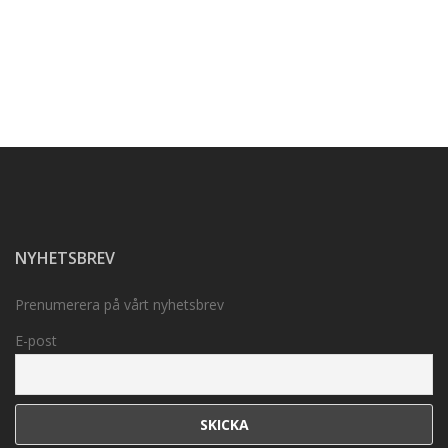
NYHETSBREV
Prenumerera på vårt nyhetsbrev
E-post