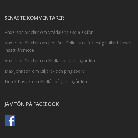
SENASTE KOMMENTARER
Anderson Sinclair
om
Vitådalens skola ek.för.
Anderson Sinclair
om
Jämtöns Folketshusförening kallar till extra
insatt årsmöte
Anderson Sinclair
om
Kodlås på Jämtögården
Max Johnson
om
Biljard- och pingisbord
Derek Russel
om
Kodlås på Jämtögården
JÄMTÖN PÅ FACEBOOK