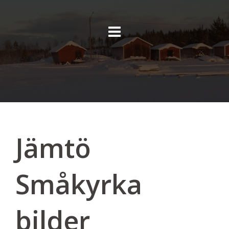
Skip
to
content
Jämtö
Småkyrka
bilder