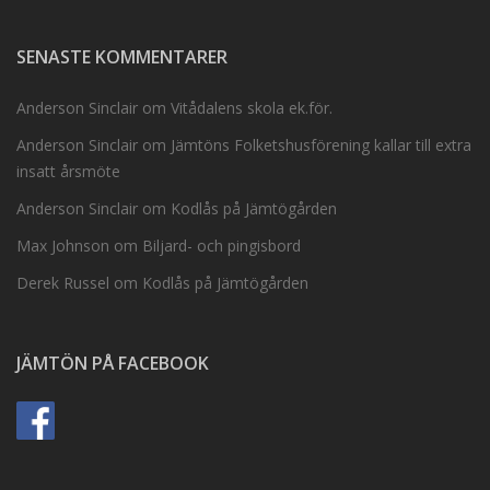
SENASTE KOMMENTARER
Anderson Sinclair
om
Vitådalens skola ek.för.
Anderson Sinclair
om
Jämtöns Folketshusförening kallar till extra
insatt årsmöte
Anderson Sinclair
om
Kodlås på Jämtögården
Max Johnson
om
Biljard- och pingisbord
Derek Russel
om
Kodlås på Jämtögården
JÄMTÖN PÅ FACEBOOK