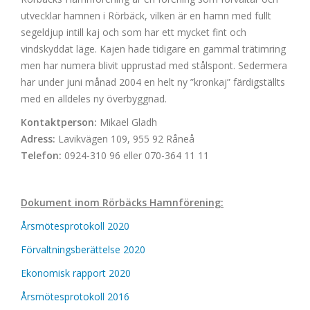
utvecklar hamnen i Rörbäck, vilken är en hamn med fullt
segeldjup intill kaj och som har ett mycket fint och
vindskyddat läge. Kajen hade tidigare en gammal trätimring
men har numera blivit upprustad med stålspont. Sedermera
har under juni månad 2004 en helt ny ”kronkaj” färdigställts
med en alldeles ny överbyggnad.
Kontaktperson:
Mikael Gladh
Adress:
Lavikvägen 109, 955 92 Råneå
Telefon:
0924-310 96 eller 070-364 11 11
Dokument inom Rörbäcks Hamnförening:
Årsmötesprotokoll 2020
Förvaltningsberättelse 2020
Ekonomisk rapport 2020
Årsmötesprotokoll 2016