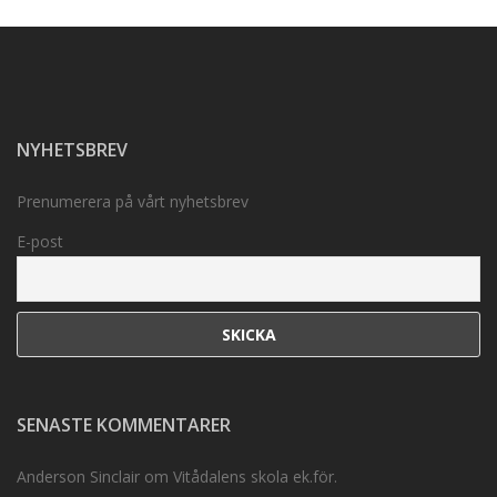
NYHETSBREV
Prenumerera på vårt nyhetsbrev
E-post
SENASTE KOMMENTARER
Anderson Sinclair
om
Vitådalens skola ek.för.