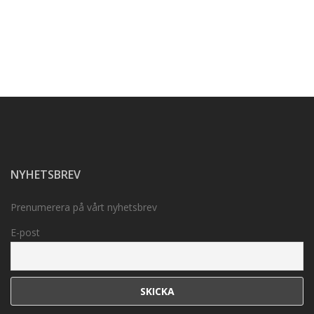
NYHETSBREV
Prenumerera på vårt nyhetsbrev
E-post