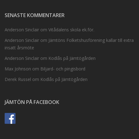
SENASTE KOMMENTARER
Anderson Sinclair
om
Vitådalens skola ek.för.
Anderson Sinclair
om
Jämtöns Folketshusförening kallar till extra
insatt årsmöte
Anderson Sinclair
om
Kodlås på Jämtögården
Max Johnson
om
Biljard- och pingisbord
Derek Russel
om
Kodlås på Jämtögården
JÄMTÖN PÅ FACEBOOK