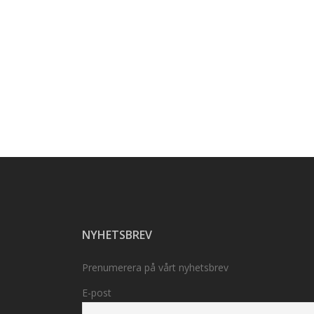
NYHETSBREV
Prenumerera på vårt nyhetsbrev
E-post