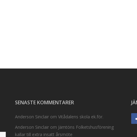
SENASTE KOMMENTARER
J
Anderson Sinclair
om
Vitådalens skola ek.för.
Anderson Sinclair
om
Jämtöns Folketshusförening
kallar till extra insatt årsmöte