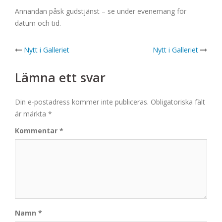
Annandan påsk gudstjänst – se under evenemang för
datum och tid.
Post
Nytt i Galleriet
Nytt i Galleriet
navigation
Lämna ett svar
Din e-postadress kommer inte publiceras.
Obligatoriska fält
är märkta
*
Kommentar
*
Namn
*