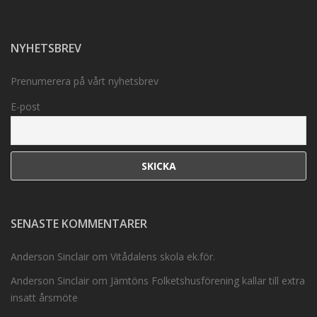
NYHETSBREV
Prenumerera på vårt nyhetsbrev
E-post
SENASTE KOMMENTARER
Anderson Sinclair
om
Vitådalens skola ek.för.
Anderson Sinclair
om
Jämtöns Folketshusförening kallar till extra
insatt årsmöte