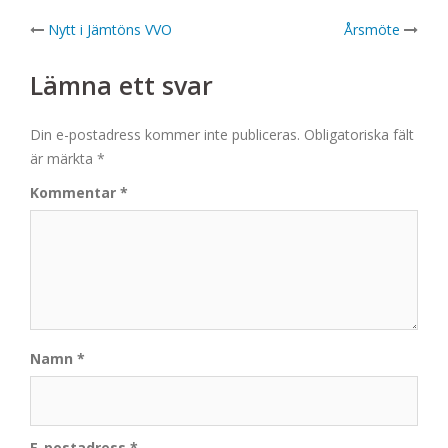
Post
Nytt i Jämtöns VVO
Årsmöte
navigation
Lämna ett svar
Din e-postadress kommer inte publiceras.
Obligatoriska fält
är märkta
*
Kommentar
*
Namn
*
E-postadress
*