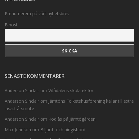
Prenumerera på vårt nyhetsbrev
E-post
SENASTE KOMMENTARER
Anderson Sinclair
om
Vitådalens skola ek.för.
Anderson Sinclair
om
Jämtöns Folketshusförening kallar till extra
insatt årsmöte
Anderson Sinclair
om
Kodlås på Jämtögården
Max Johnson
om
Biljard- och pingisbord