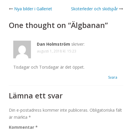
Post
Nya bilder i Galleriet
Skoterleder och skidspår
navigation
One thought on “
Älgbanan
”
Dan Holmström
skriver:
augusti 1, 2018 kl. 15:23
Tisdagar och Torsdagar är det öppet.
Svara
Lämna ett svar
Din e-postadress kommer inte publiceras.
Obligatoriska fält
är märkta
*
Kommentar
*