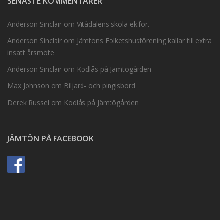
SENASTE KOMMENTARER
Anderson Sinclair
om
Vitådalens skola ek.för.
Anderson Sinclair
om
Jämtöns Folketshusförening kallar till extra
insatt årsmöte
Anderson Sinclair
om
Kodlås på Jämtögården
Max Johnson
om
Biljard- och pingisbord
Derek Russel
om
Kodlås på Jämtögården
JÄMTÖN PÅ FACEBOOK