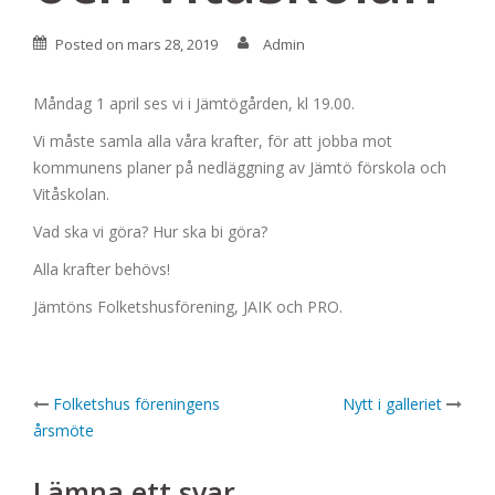
Posted on
mars 28, 2019
Admin
Måndag 1 april ses vi i Jämtögården, kl 19.00.
Vi måste samla alla våra krafter, för att jobba mot
kommunens planer på nedläggning av Jämtö förskola och
Vitåskolan.
Vad ska vi göra? Hur ska bi göra?
Alla krafter behövs!
Jämtöns Folketshusförening, JAIK och PRO.
Post
Folketshus föreningens
Nytt i galleriet
årsmöte
navigation
Lämna ett svar