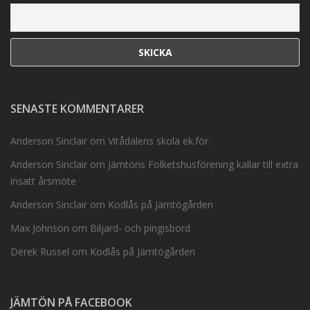
SENASTE KOMMENTARER
Anderson Sinclair
om
Vitådalens skola ek.för.
Anderson Sinclair
om
Jämtöns Folketshusförening kallar till extra
insatt årsmöte
Anderson Sinclair
om
Kodlås på Jämtögården
Max Johnson
om
Biljard- och pingisbord
Derek Russel
om
Kodlås på Jämtögården
JÄMTÖN PÅ FACEBOOK