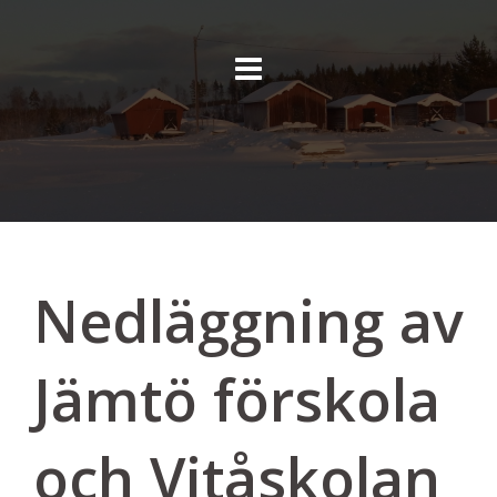
Skip
to
content
Nedläggning av
Jämtö förskola
och Vitåskolan