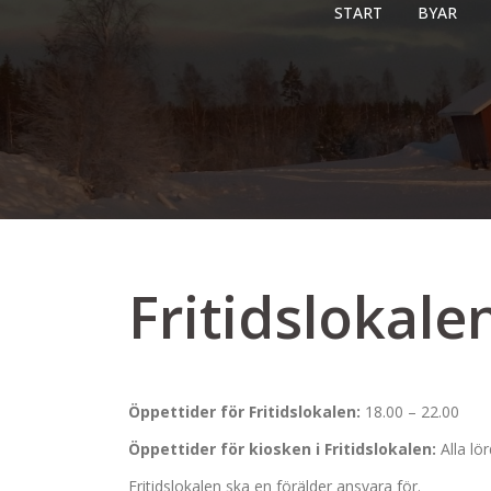
Skip
START
BYAR
to
content
Fritidslokale
Öppettider för Fritidslokalen:
18.00 – 22.00
Öppettider för kiosken i Fritidslokalen:
Alla lö
Fritidslokalen ska en förälder ansvara för.