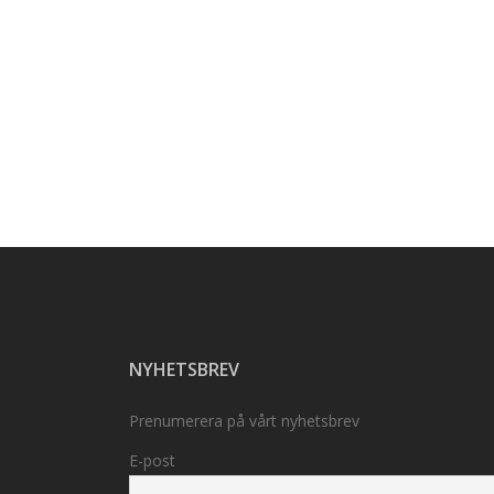
NYHETSBREV
Prenumerera på vårt nyhetsbrev
E-post