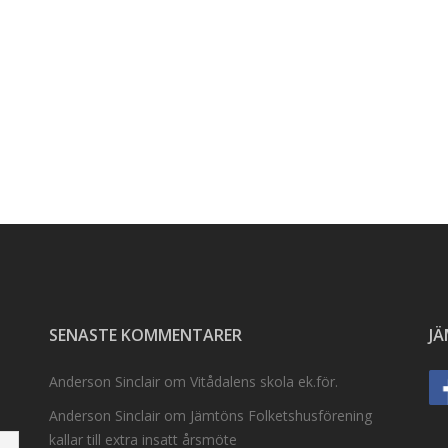
SENASTE KOMMENTARER
J
Anderson Sinclair
om
Vitådalens skola ek.för.
Anderson Sinclair
om
Jämtöns Folketshusförening
kallar till extra insatt årsmöte