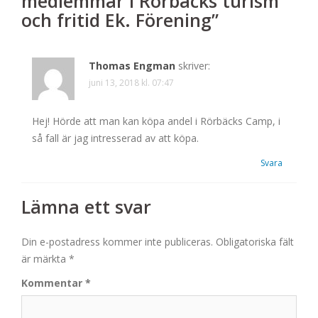
medlemmar i Rörbäcks turism
och fritid Ek. Förening
”
Thomas Engman
skriver:
juni 13, 2018 kl. 07:47
Hej! Hörde att man kan köpa andel i Rörbäcks Camp, i
så fall är jag intresserad av att köpa.
Svara
Lämna ett svar
Din e-postadress kommer inte publiceras.
Obligatoriska fält
är märkta
*
Kommentar
*