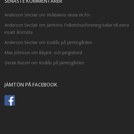
SENASTE KOMMENTARER
Anderson Sinclair
om
Vitådalens skola ek.för.
Anderson Sinclair
om
Jämtöns Folketshusförening kallar till extra
insatt årsmöte
Anderson Sinclair
om
Kodlås på Jämtögården
Max Johnson
om
Biljard- och pingisbord
Derek Russel
om
Kodlås på Jämtögården
JÄMTÖN PÅ FACEBOOK