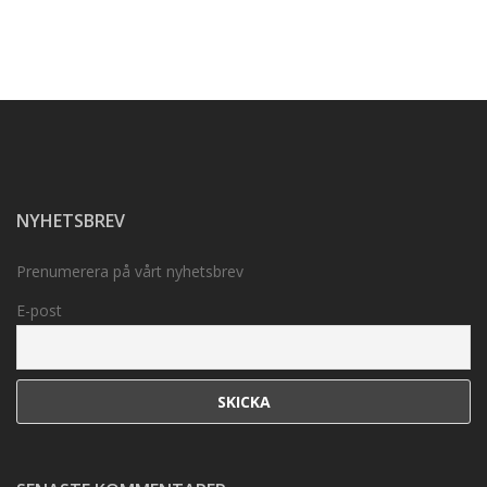
NYHETSBREV
Prenumerera på vårt nyhetsbrev
E-post