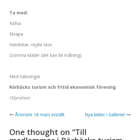
Ta med:
Räfsa
Skrapa
Handskar, rejäla skor
Oömma kläder (det kan bli målning)
Med hälsningar
Rörbäcks turism och fritid ekonomisk förening
/
Styrelsen
Post
Årsmöte 18 mars inställt
Nya bilder i Galleriet
navigation
One thought on “
Till