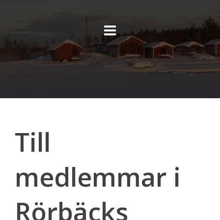
Skip
to
content
Till
medlemmar i
Rörbäcks