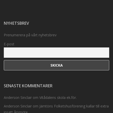
NYHETSBREV
Prenumerera på vårt nyhetsbrev
E-post
SENASTE KOMMENTARER
Anderson Sinclair
om
Vitådalens skola ek.för.
Anderson Sinclair
om
Jämtöns Folketshusförening kallar till extra
insatt årsmöte